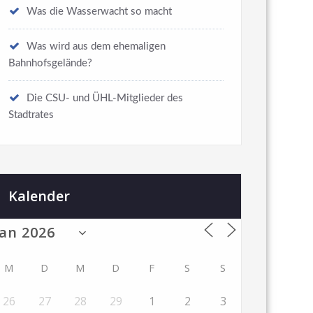
Was die Wasserwacht so macht
Was wird aus dem ehemaligen
Bahnhofsgelände?
Die CSU- und ÜHL-Mitglieder des
Stadtrates
Kalender
M
D
M
D
F
S
S
26
27
28
29
1
2
3