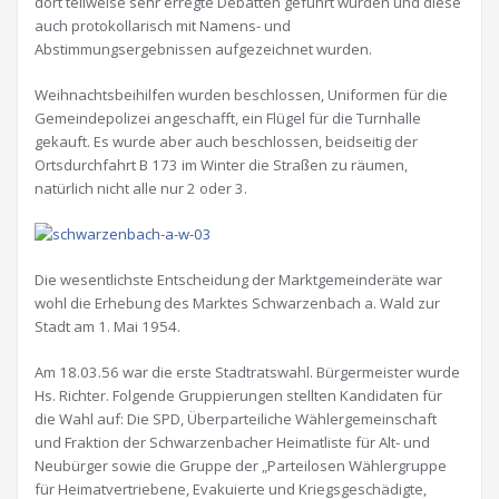
dort teilweise sehr erregte Debatten geführt wurden und diese
auch protokollarisch mit Namens- und
Abstimmungsergebnissen aufgezeichnet wurden.
Weihnachtsbeihilfen wurden beschlossen, Uniformen für die
Gemeindepolizei angeschafft, ein Flügel für die Turnhalle
gekauft. Es wurde aber auch beschlossen, beidseitig der
Ortsdurchfahrt B 173 im Winter die Straßen zu räumen,
natürlich nicht alle nur 2 oder 3.
Die wesentlichste Entscheidung der Marktgemeinderäte war
wohl die Erhebung des Marktes Schwarzenbach a. Wald zur
Stadt am 1. Mai 1954.
Am 18.03.56 war die erste Stadtratswahl. Bürgermeister wurde
Hs. Richter. Folgende Gruppierungen stellten Kandidaten für
die Wahl auf: Die SPD, Überparteiliche Wählergemeinschaft
und Fraktion der Schwarzenbacher Heimatliste für Alt- und
Neubürger sowie die Gruppe der „Parteilosen Wählergruppe
für Heimatvertriebene, Evakuierte und Kriegsgeschädigte,