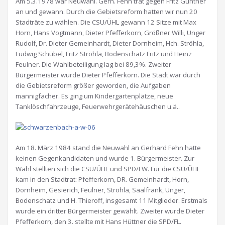
Am 5.3.1978 war Neuwahl. Gerh. Fehn trat gegen Fritz Günther
an und gewann. Durch die Gebietsreform hatten wir nun 20
Stadträte zu wählen. Die CSU/ÜHL gewann 12 Sitze mit Max
Horn, Hans Vogtmann, Dieter Pfefferkorn, Größner Willi, Unger
Rudolf, Dr. Dieter Gemeinhardt, Dieter Dornheim, Hch. Ströhla,
Ludwig Schübel, Fritz Ströhla, Bodenschatz Fritz und Heinz
Feulner. Die Wahlbeteiligung lag bei 89,3%. Zweiter
Bürgermeister wurde Dieter Pfefferkorn. Die Stadt war durch
die Gebietsreform größer geworden, die Aufgaben
mannigfacher. Es ging um Kindergartenplätze, neue
Tanklöschfahrzeuge, Feuerwehrgerätehäuschen u.ä..
Am 18. März 1984 stand die Neuwahl an Gerhard Fehn hatte
keinen Gegenkandidaten und wurde 1. Bürgermeister. Zur
Wahl stellten sich die CSU/ÜHL und SPD/FW. Für die CSU/ÜHL
kam in den Stadtrat: Pfefferkorn, DR. Gemeinhardt, Horn,
Dornheim, Gesierich, Feulner, Ströhla, Saalfrank, Unger,
Bodenschatz und H. Thieroff, insgesamt 11 Mitglieder. Erstmals
wurde ein dritter Bürgermeister gewählt. Zweiter wurde Dieter
Pfefferkorn, den 3. stellte mit Hans Hüttner die SPD/FL.