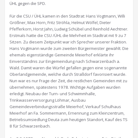
ÜHL gegen die SPD.
Für die CSU / ÜHL kamen in den Stadtrat: Hans Vogtmann, Willi
Größner, Max Horn, Fritz Ströhla, Helmut Wölfel, Dieter
Pfefferkorn, Horst Jahn, Ludwig Schübel und Reinhold Aechtner.
Erstmals hatte die CSU /ÜHL die Mehrheit im Stadtrat mit 9 zu 7
Sitzen. Zu diesem Zeitpunkt war ich Sprecher unserer Fraktion.
Hans Vogtmann wurde zum zweiten Bürgermeister gewählt. Die
ehemals eigenständige Gemeinde Meierhof erklärte ihr
Einverständnis zur Eingemeindung nach Schwarzenbach a.
Wald. Damit waren die Würfel gefallen gegen eine sogenannte
Oberlandgemeinde, welche durch Straßdorf favorisiert wurde.
Nun war es nur Frage der Zeit, die restlichen Gemeinden mit zu
übernehmen, spätestens 1978. Wichtige Aufgaben wurden
erledigt. Neubau der Turn- und Schwimmhalle,
Trinkwasserversorgung Löhmar, Ausbau
Gemeindeverbindungsstraße Meierhof, Verkauf Schulhaus
Meierhof an Fa. Sommermann, Ernennung zum Kleinzentrum,
Betriebsumsiedlung Deuta zum heutigen Standort, Kauf des TS
8 für Schwarzenbach.