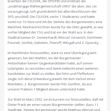
brachten die CSU/ÜHL, die SPD/FW und erstmals die
„unabhängige Wählergemeinschaft UWG“ die aber, das sei
vorausgesagt, sich grundsätzlich bei allen Beschlüssen der
SPD anschloß. Die CSU/ÜHL verlor 1 Stadtratsitz und hatte
somit nur 10 Sitze und mit der Stimme des Bürgermeisters eine
Mehrheit. Reinhard Kirchner wurde für die ÜWG gewählt, er war
vorher Mitglied der CSU und trat vor der Wahl aus. In den
Stadtrat kamen Dr. Gemeinhardt, Wenzel, Gesierich, Dornheim,
Freunek, Ströhla, Gebelein, Thieroff, Witzgall und Z. Opavsky.
Im Nachhinein festzustellen, wäre es eine Überlegung wert
gewesen, bei den Wahlen, wo der Bürgermeister –
Amtsinhaber keinen Gegenkandidaten hatte, auf seinen
Listenplatz zu verzichten und damit vielleicht einen weiteren
Kandidaten zur Wahl zu stellen. Bei Fehn und Pfefferkorn
zeigte sich diese Entwicklung jeweils mit dem Verlust eines
Mandates. 2. Bürgermeister wurde Fritz Günther, da aus
unserer Fraktion 1 Mitglied diesen unterstützt hatte.
Zur Wahl im März 2002 sei im kurzem nur festzustellen, daß mit
Dieter Frank wir einen neuen Bürgermeister stellen, dazu 11
Stadträte. Zweiter Bürgermeister wurde Matthias Wenzel und