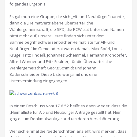
folgendes Ergebnis:
Es gab nun eine Gruppe, die sich „Alt- und Neubürger“ nannte,
dann die „Heimatvertriebene Überparteiliche
Wählergemeinschaft, die SPD, die PCW trat Unter dem Namen
nicht mehr auf, unsere Leute finden sich unter dem
Sammelbegriff Schwarzenbacher Heimatliste für Alt- und
Neubürger.“ Im Gemeinderat waren damals Max Spörl, Louis
Krügel, Fritz Findeiß, Johannes Schemmel, Hermann Krondörfer,
Alfred Wunner und Fritz Feulner, für die Überparteiliche
Wählergemeischaft Georg Schmidt und Johann
Baderschneider. Diese Liste war ja mit uns eine
Listenverbindung eingegangen.
In einem Beschluss vom 17.6.52 heißt es dann wieder, dass die
„Heimatliste für Alt- und Neubürger Anträge gestellt hat. Hier
ging es um Denkmalsanlage und um deren Verschönerung.
Wer sich einmal die Niederschriften ansieht, wird merken, dass