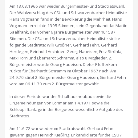
Am 13.03.1966 war wieder Bürgermeister- und Stadtratswahl.
Der Wahlvorschlag des CSU und Schwarzenbacher Heimatliste
Hans Vogtmann fand in der Bevölkerung die Mehrheit. Hans
Vogtmann erreichte 1395 Stimmen, sein Gegenkandidat Martin
Saalfrank, der vorher 6 Jahre Bürgermeister war nur 587
Stimmen. Die CSU und Schwarzenbacher Heimatliste stellte
folgende Stadträte: Willi Größner, Gerhard Fehn, Gerhard
Herdegen, Reinhold Aechtner, Georg Haueisen, Fritz Ströhla,
Max Horn und Eberhardt Schramm, also 8 Mitglieder. 2.
Bürgermeister wurde Georg Haueisen. Dieter Pfefferkorn
rückte für Eberhardt Schramm im Oktober 1967 nach. Am
24.9.70 stirbt 2. Bürgermeister Georg Haueisen, Gerhard Fehn
wird am 06.11.70 zum 2. Bürgermeister gewählt.
In dieser Periode war der Schulhausneubau sowie die
Eingemeindungen von Löhmar am 1.4.1971 sowie die
Schleppliftanlage in der Bergwiese wesentliche Aufgabe des
Stadtrates.
Am 11.6.72 war wiederum Stadtratswahl. Gerhard Fehn
gewann gegen Heinrich Kießling. Er kandidierte für die CSU /