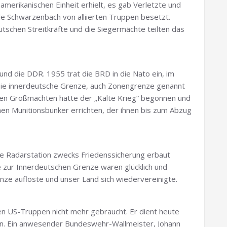
erikanischen Einheit erhielt, es gab Verletzte und
 Schwarzenbach von alliierten Truppen besetzt.
tschen Streitkräfte und die Siegermächte teilten das
nd die DDR. 1955 trat die BRD in die Nato ein, im
 Die innerdeutsche Grenze, auch Zonengrenze genannt
den Großmächten hatte der „Kalte Krieg“ begonnen und
inen Munitionsbunker errichten, der ihnen bis zum Abzug
e Radarstation zwecks Friedenssicherung erbaut
e zur Innerdeutschen Grenze waren glücklich und
nze auflöste und unser Land sich wiedervereinigte.
n US-Truppen nicht mehr gebraucht. Er dient heute
n. Ein anwesender Bundeswehr-Wallmeister, Johann