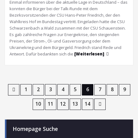
Einmal informieren über die aktuelle Lage in Deutschland – das
konnten die Bürger bei der Talk-Runde mit dem
Bezirksvorsitzenden der CSU Hans-Peter Friedrich, der den
Wahlkreis Hof im Bundestag vertritt. Eingeladen hatte die CSU
Schwarzenbach a.Wald zusammen mit der CSU Schauenstein.
Es gab zahlreiche Fragen zur Energiekrise, den steigenden
Preisen, der Strom-, Öl- und Gasversorgung oder dem
Ukrainekrieg und dem Bürgergeld. Friedrich stand Rede und
Antwort. Dafür bedankten sich die
[Weiterlesen]
1
2
3
4
5
6
7
8
9
10
11
12
13
14
Homepage Suche