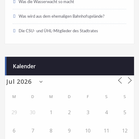
Was die Wasserwacht so macht
Was wird aus dem ehemaligen Bahnhofsgelände?
Die CSU- und ÜHL-Mitglieder des Stadtrates
Kalender
M
D
M
D
F
S
S
29
30
1
2
3
4
5
6
7
8
9
10
11
12