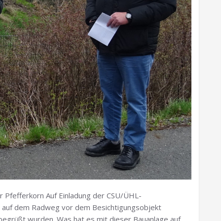
r Pfefferkorn Auf Einladung der CSU/ÜHL-
rte auf dem Radweg vor dem Besichtigungsobjekt
begrüßt wurden. Was hat es mit dieser Bauanlage auf