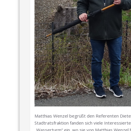
Matthias Wenzel begrüßt den Referenten Diete
Stadtratsfraktion fanden sich viele Interessie
„Wasserturm“ ein, wo sie von Matthias Wenzel 