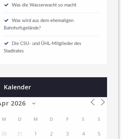
Was die Wasserwacht so macht
Was wird aus dem ehemaligen
Bahnhofsgelände?
Die CSU- und ÜHL-Mitglieder des
Stadtrates
Kalender
M
D
M
D
F
S
S
30
31
1
2
3
4
5