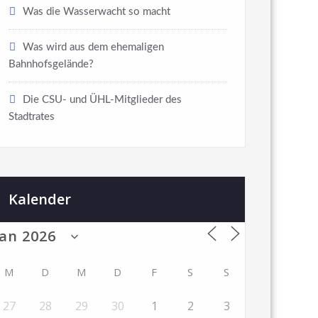
Was die Wasserwacht so macht
Was wird aus dem ehemaligen
Bahnhofsgelände?
Die CSU- und ÜHL-Mitglieder des
Stadtrates
Kalender
M
D
M
D
F
S
S
27
28
29
30
1
2
3