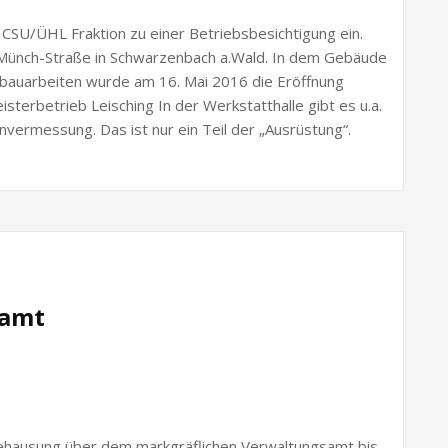
 CSU/ÜHL Fraktion zu einer Betriebsbesichtigung ein.
-Münch-Straße in Schwarzenbach a.Wald. In dem Gebäude
mbauarbeiten wurde am 16. Mai 2016 die Eröffnung
sterbetrieb Leisching In der Werkstatthalle gibt es u.a.
ermessung. Das ist nur ein Teil der „Ausrüstung“.
tamt
hausung über dem markgräflichen Verwaltungsamt bis