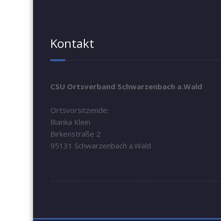
Kontakt
CSU Ortsverband Schwarzenbach a.Wald
Ortsvorsitzende:
Bianka Klein
Birkenstraße 2
95131 Schwarzenbach a.Wald