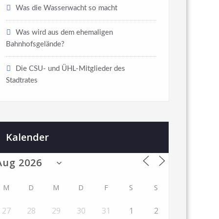
Was die Wasserwacht so macht
Was wird aus dem ehemaligen
Bahnhofsgelände?
Die CSU- und ÜHL-Mitglieder des
Stadtrates
Kalender
M
D
M
D
F
S
S
27
28
29
30
31
1
2