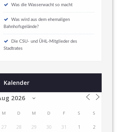
Was die Wasserwacht so macht
Was wird aus dem ehemaligen
Bahnhofsgelände?
Die CSU- und ÜHL-Mitglieder des
Stadtrates
Kalender
M
D
M
D
F
S
S
27
28
29
30
31
1
2