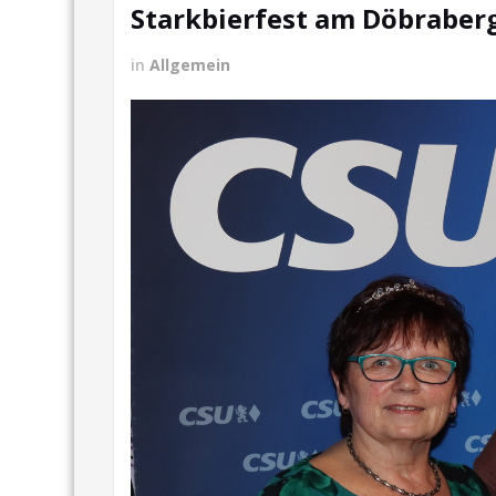
Starkbierfest am Döbraber
in
Allgemein