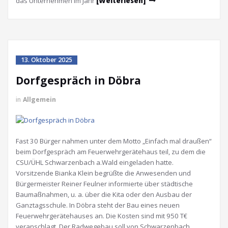
das Unternehmen im Jahr
[Weiterlesen]
13. Oktober 2025
Dorfgespräch in Döbra
in
Allgemein
Fast 30 Bürger nahmen unter dem Motto „Einfach mal draußen“
beim Dorfgespräch am Feuerwehrgerätehaus teil, zu dem die
CSU/ÜHL Schwarzenbach a.Wald eingeladen hatte.
Vorsitzende Bianka Klein begrüßte die Anwesenden und
Bürgermeister Reiner Feulner informierte über städtische
Baumaßnahmen, u. a. über die Kita oder den Ausbau der
Ganztagsschule. In Döbra steht der Bau eines neuen
Feuerwehrgerätehauses an. Die Kosten sind mit 950 T€
veranschlagt. Der Radwegebau soll von Schwarzenbach