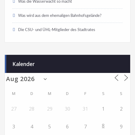
Was die Wasserwacht so macht
Was wird aus dem ehemaligen Bahnhofsgelände?
Die CSU- und ÜHL-Mitglieder des Stadtrates
Kalender
M
D
M
D
F
S
S
27
28
29
30
31
1
2
8
3
4
5
6
7
9