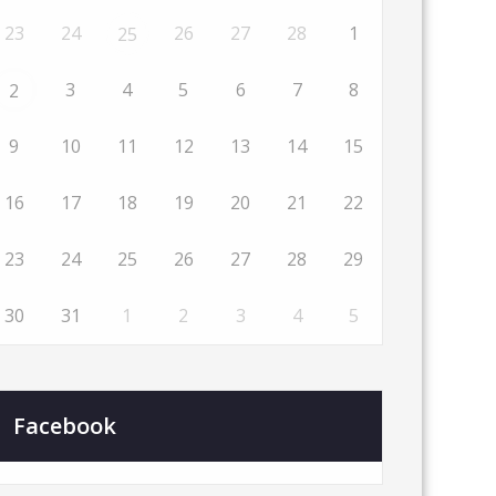
23
24
26
27
28
1
25
3
4
5
6
7
8
2
9
10
11
12
13
14
15
16
17
18
19
20
21
22
23
24
25
26
27
28
29
30
31
1
2
3
4
5
Facebook