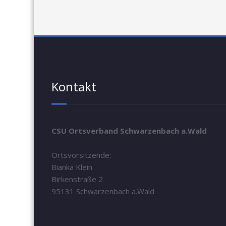
Kontakt
CSU Ortsverband Schwarzenbach a.Wald
Ortsvorsitzende:
Bianka Klein
Birkenstraße 2
95131 Schwarzenbach a.Wald