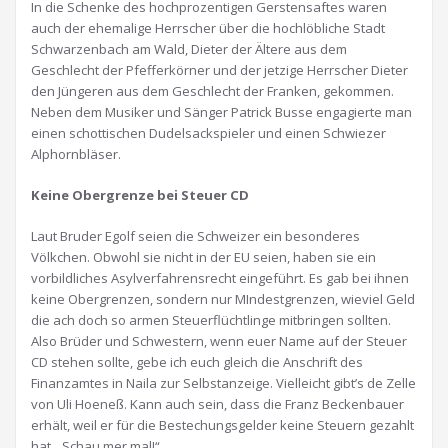
In die Schenke des hochprozentigen Gerstensaftes waren
auch der ehemalige Herrscher über die hochlöbliche Stadt
Schwarzenbach am Wald, Dieter der Ältere aus dem
Geschlecht der Pfefferkörner und der jetzige Herrscher Dieter
den Jüngeren aus dem Geschlecht der Franken, gekommen.
Neben dem Musiker und Sänger Patrick Busse engagierte man
einen schottischen Dudelsackspieler und einen Schwiezer
Alphornbläser.
Keine Obergrenze bei Steuer CD
Laut Bruder Egolf seien die Schweizer ein besonderes
Völkchen. Obwohl sie nicht in der EU seien, haben sie ein
vorbildliches Asylverfahrensrecht eingeführt. Es gab bei ihnen
keine Obergrenzen, sondern nur MIndestgrenzen, wieviel Geld
die ach doch so armen Steuerflüchtlinge mitbringen sollten.
Also Brüder und Schwestern, wenn euer Name auf der Steuer
CD stehen sollte, gebe ich euch gleich die Anschrift des
Finanzamtes in Naila zur Selbstanzeige. Vielleicht gibt’s de Zelle
von Uli Hoeneß. Kann auch sein, dass die Franz Beckenbauer
erhält, weil er für die Bestechungsgelder keine Steuern gezahlt
hat. „Schau mer mal!“