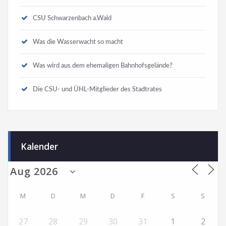
CSU Schwarzenbach a.Wald
Was die Wasserwacht so macht
Was wird aus dem ehemaligen Bahnhofsgelände?
Die CSU- und ÜHL-Mitglieder des Stadtrates
Kalender
M
D
M
D
F
S
S
27
28
29
30
31
1
2