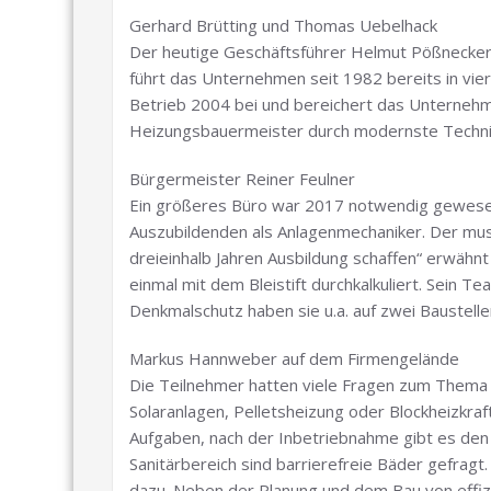
Gerhard Brütting und Thomas Uebelhack
Der heutige Geschäftsführer Helmut Pößnecker 
führt das Unternehmen seit 1982 bereits in vier
Betrieb 2004 bei und bereichert das Unternehme
Heizungsbauermeister durch modernste Technik
Bürgermeister Reiner Feulner
Ein größeres Büro war 2017 notwendig gewesen.
Auszubildenden als Anlagenmechaniker. Der muss
dreieinhalb Jahren Ausbildung schaffen“ erwähn
einmal mit dem Bleistift durchkalkuliert. Sein 
Denkmalschutz haben sie u.a. auf zwei Baustelle
Markus Hannweber auf dem Firmengelände
Die Teilnehmer hatten viele Fragen zum Thema
Solaranlagen, Pelletsheizung oder Blockheizkra
Aufgaben, nach der Inbetriebnahme gibt es den
Sanitärbereich sind barrierefreie Bäder gefragt
dazu. Neben der Planung und dem Bau von effi