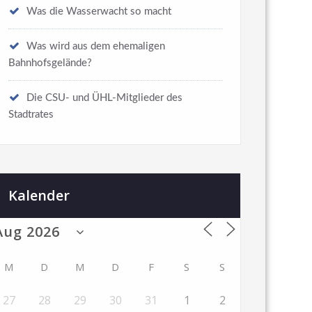
Was die Wasserwacht so macht
Was wird aus dem ehemaligen
Bahnhofsgelände?
Die CSU- und ÜHL-Mitglieder des
Stadtrates
Kalender
M
D
M
D
F
S
S
27
28
29
30
31
1
2