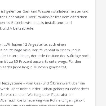
ist gelernter Gas- und Wasserinstallateurmeister und
ter Generation. Oliver Pößnecker trat dem elterlichen
n als Betriebswirt und als Installateur- und
 und Arbeitsabläufe.
 „Wir haben 12 Angestellte, auch einen
 heutzutage viele Berufe vereint in einem und in
t der Unternehmer, der jede Position der Aufträge noch
Team ist zu 85 Prozent auswärts unterwegs. Für den
n sechs Jahre lang in München gearbeitet.
 Heizsysteme – vom Gas- und Ölbrennwert über die
ftwerk. Aber nicht nur der Einbau gehört zu Pößneckers
 Service rund um Wartung oder Reparatur. Im
. Aber auch die Erneuerung von Rohrleitungen gehört
zienten Lüftungsanlagen oder dem räumlichen