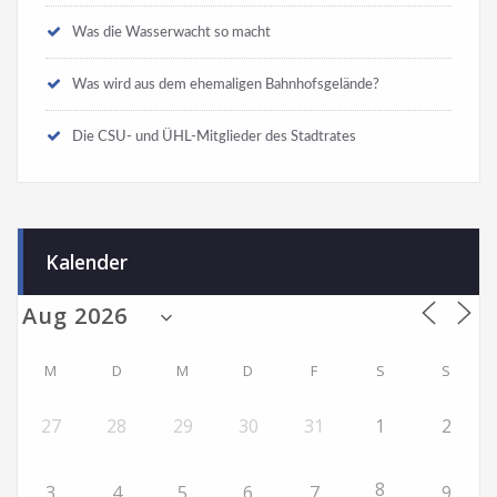
Was die Wasserwacht so macht
Was wird aus dem ehemaligen Bahnhofsgelände?
Die CSU- und ÜHL-Mitglieder des Stadtrates
Kalender
M
D
M
D
F
S
S
27
28
29
30
31
1
2
8
3
4
5
6
7
9