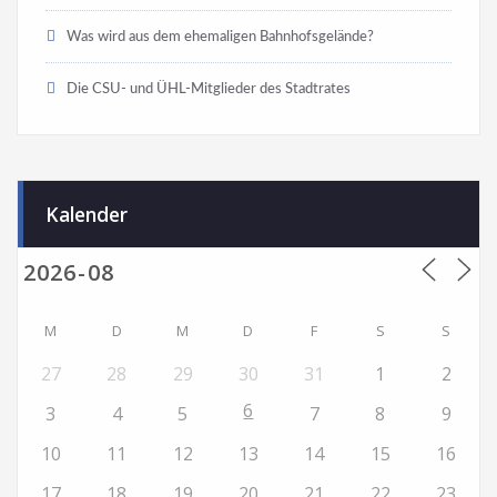
Was wird aus dem ehemaligen Bahnhofsgelände?
Die CSU- und ÜHL-Mitglieder des Stadtrates
Kalender
M
D
M
D
F
S
S
27
28
29
30
31
1
2
6
3
4
5
7
8
9
10
11
12
13
14
15
16
17
18
19
20
21
22
23