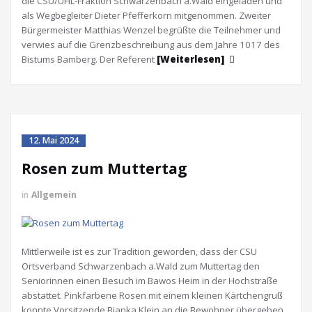
die CSU/ÜHL-Fraktion Schwarzenbach a.Wald eingeladen und
als Wegbegleiter Dieter Pfefferkorn mitgenommen. Zweiter
Bürgermeister Matthias Wenzel begrüßte die Teilnehmer und
verwies auf die Grenzbeschreibung aus dem Jahre 1017 des
Bistums Bamberg. Der Referent
[Weiterlesen]
12. Mai 2024
Rosen zum Muttertag
in
Allgemein
Mittlerweile ist es zur Tradition geworden, dass der CSU
Ortsverband Schwarzenbach a.Wald zum Muttertag den
Seniorinnen einen Besuch im Bawos Heim in der Hochstraße
abstattet. Pinkfarbene Rosen mit einem kleinen Kärtchengruß
konnte Vorsitzende Bianka Klein an die Bewohner übergeben.