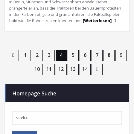
in Berlin, München und Schwarzenbach a.Wald. Dabei
prangerte er an, dass die Traktoren bei den Bauernprotesten
in den Farben rot, gelb und grün anfuhren, die Fußballspieler
bald wie die Bahn streiken könnten und
[Weiterlesen]
1
2
3
4
5
6
7
8
9
10
11
12
13
14
Homepage Suche