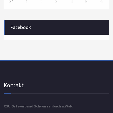
31
1
2
3
4
5
6
Facebook
Kontakt
CSU Ortsverband Schwarzenbach a.Wald