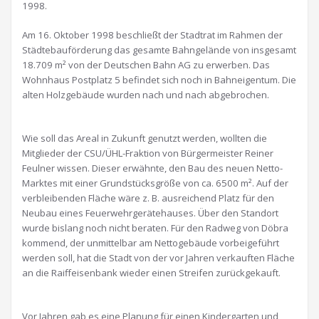
1998.
Am 16. Oktober 1998 beschließt der Stadtrat im Rahmen der
Städtebauförderung das gesamte Bahngelände von insgesamt
18.709 m² von der Deutschen Bahn AG zu erwerben. Das
Wohnhaus Postplatz 5 befindet sich noch in Bahneigentum. Die
alten Holzgebäude wurden nach und nach abgebrochen.
Wie soll das Areal in Zukunft genutzt werden, wollten die
Mitglieder der CSU/ÜHL-Fraktion von Bürgermeister Reiner
Feulner wissen. Dieser erwähnte, den Bau des neuen Netto-
Marktes mit einer Grundstücksgröße von ca. 6500 m². Auf der
verbleibenden Fläche wäre z. B. ausreichend Platz für den
Neubau eines Feuerwehrgerätehauses. Über den Standort
wurde bislang noch nicht beraten. Für den Radweg von Döbra
kommend, der unmittelbar am Nettogebäude vorbeigeführt
werden soll, hat die Stadt von der vor Jahren verkauften Fläche
an die Raiffeisenbank wieder einen Streifen zurückgekauft.
Vor Jahren gab es eine Planung für einen Kindergarten und