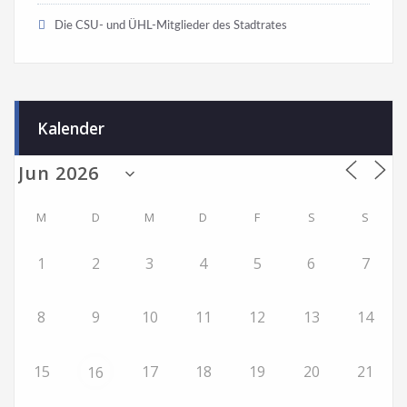
Die CSU- und ÜHL-Mitglieder des Stadtrates
Kalender
M
D
M
D
F
S
S
1
2
3
4
5
6
7
8
9
10
11
12
13
14
15
17
18
19
20
21
16