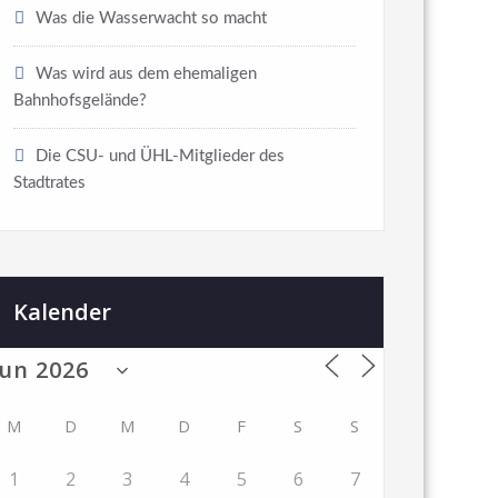
Was die Wasserwacht so macht
Was wird aus dem ehemaligen
Bahnhofsgelände?
Die CSU- und ÜHL-Mitglieder des
Stadtrates
Kalender
M
D
M
D
F
S
S
1
2
3
4
5
6
7