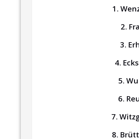
1. Wenz
2. Fr
3. Er
4. Eck
5. Wu
6. Re
7. Witzg
8. Brüt