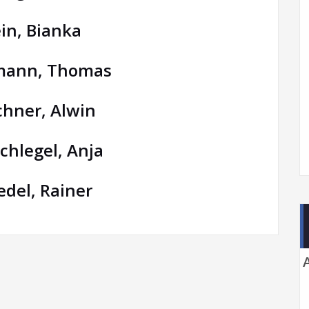
ein, Bianka
fmann, Thomas
rchner, Alwin
schlegel, Anja
edel, Rainer