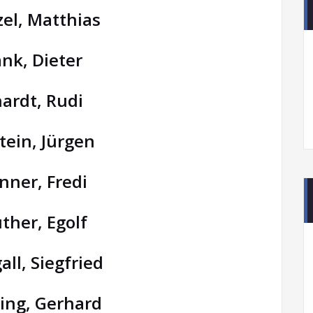
el, Matthias
ank, Dieter
hardt, Rudi
stein, Jürgen
nner, Fredi
uther, Egolf
all, Siegfried
ting, Gerhard