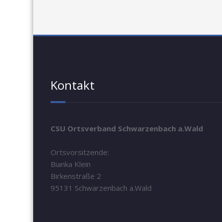
Kontakt
CSU Ortsverband Schwarzenbach a.Wald
Ortsvorsitzende:
Bianka Klein
Birkenstraße 2
95131 Schwarzenbach a.Wald