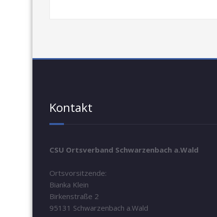
Kontakt
CSU Ortsverband Schwarzenbach a.Wald
Ortsvorsitzende:
Bianka Klein
Birkenstraße 2
95131 Schwarzenbach a.Wald