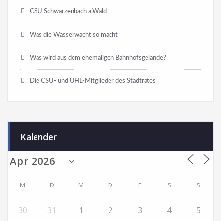
CSU Schwarzenbach a.Wald
Was die Wasserwacht so macht
Was wird aus dem ehemaligen Bahnhofsgelände?
Die CSU- und ÜHL-Mitglieder des Stadtrates
Kalender
M
D
M
D
F
S
S
30
31
1
2
3
4
5