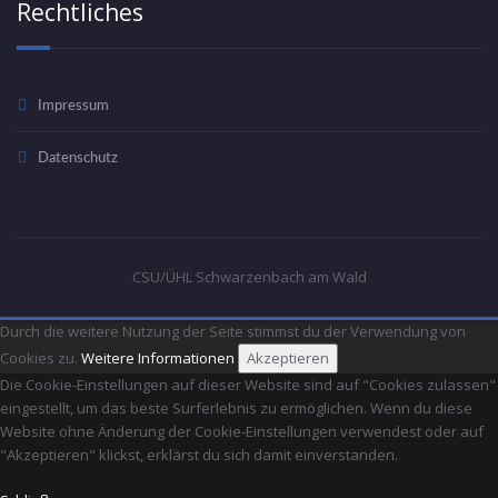
Rechtliches
Impressum
Datenschutz
CSU/ÜHL Schwarzenbach am Wald
Durch die weitere Nutzung der Seite stimmst du der Verwendung von
Cookies zu.
Weitere Informationen
Akzeptieren
Die Cookie-Einstellungen auf dieser Website sind auf "Cookies zulassen"
eingestellt, um das beste Surferlebnis zu ermöglichen. Wenn du diese
Website ohne Änderung der Cookie-Einstellungen verwendest oder auf
"Akzeptieren" klickst, erklärst du sich damit einverstanden.