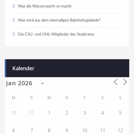
Was die Wasserwacht so macht
Was wird aus dem ehemaligen Bahnhofsgelände?
Die CSU- und ÜHL-Mitglieder des Stadtrates
Kalender
M
D
M
D
F
S
S
30
31
1
2
4
5
3
6
7
8
9
10
11
12