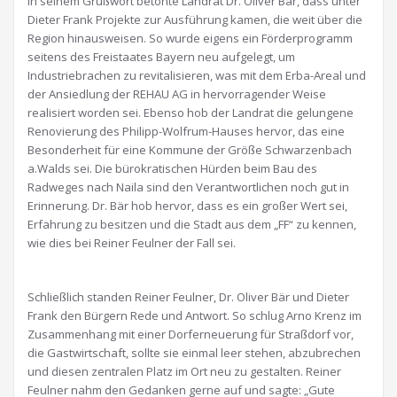
In seinem Grußwort betonte Landrat Dr. Oliver Bär, dass unter
Dieter Frank Projekte zur Ausführung kamen, die weit über die
Region hinausweisen. So wurde eigens ein Förderprogramm
seitens des Freistaates Bayern neu aufgelegt, um
Industriebrachen zu revitalisieren, was mit dem Erba-Areal und
der Ansiedlung der REHAU AG in hervorragender Weise
realisiert worden sei. Ebenso hob der Landrat die gelungene
Renovierung des Philipp-Wolfrum-Hauses hervor, das eine
Besonderheit für eine Kommune der Größe Schwarzenbach
a.Walds sei. Die bürokratischen Hürden beim Bau des
Radweges nach Naila sind den Verantwortlichen noch gut in
Erinnerung. Dr. Bär hob hervor, dass es ein großer Wert sei,
Erfahrung zu besitzen und die Stadt aus dem „FF“ zu kennen,
wie dies bei Reiner Feulner der Fall sei.
Schließlich standen Reiner Feulner, Dr. Oliver Bär und Dieter
Frank den Bürgern Rede und Antwort. So schlug Arno Krenz im
Zusammenhang mit einer Dorferneuerung für Straßdorf vor,
die Gastwirtschaft, sollte sie einmal leer stehen, abzubrechen
und diesen zentralen Platz im Ort neu zu gestalten. Reiner
Feulner nahm den Gedanken gerne auf und sagte: „Gute