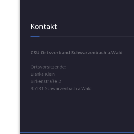
Kontakt
CSU Ortsverband Schwarzenbach a.Wald
Ortsvorsitzende:
Bianka Klein
Birkenstraße 2
95131 Schwarzenbach a.Wald