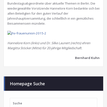
Bundestagsabgeordnete über aktuelle Themen in Berlin. Die
wiedergewählte Vorsitzende Hannelore Korn bedankte sich bei
allen Beteiligten für den guten Verlauf der
Jahreshauptversammlung, die schließlich in ein gemütliches
Beisammensein mündete.
Hannelore Korn (links) und Dr. Silke Launert (rechts) ehren
Margitta Stöcker (Mitte) für 20-jährige Mitgliedschaft.
Bernhard Kuhn
Homepage Suche