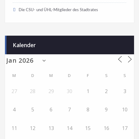
Die CSU- und ÜHL-Mitglieder des Stadtrates
Kalender
M
D
M
D
F
S
S
27
28
29
30
1
2
3
4
5
6
7
8
9
10
11
12
13
14
15
16
17