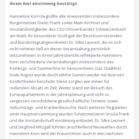
ihrem Amt einstimmig bestätigt.
Hannelore Korn begrüßte alle Anwesenden insbesondere
Bürgermeister Dieter Frank sowie Alwin Kirchner und
Vorstandsmitglieder des CSU-Ortsverbandes Schwarzenbach
am Wald. Ihr besonderer Gruß galt der Bezirksvorsitzenden
und Bundestagsabgeordneten Dr. Silke Launert, die es sich
nicht nehmen ließ an dieser Veranstaltung persönlich
teilzunehmen. In ihrem Jahresbericht reflektierte Hannelore
Korn verschiedene Veranstaltungen insbesondere das
Frühlings- und Sommerfest im Seniorenheim. Das Stadtfest
Ende August wurde durch etliche Damen wieder mit diversen
Köstlichkeiten beschickt. Diese sorgten wie immer für
reißenden Absatz im Zelt. Weiter stand ein Besuch des
Europaparlaments in der Jahresplanung und nicht zu
vergessen verschiedene gesellschaftliche Termine sowie
Geburtstags- und Krankenbesuche. Nach weiteren Regularien
einer Hauptversammlung wurden Schatzmeisterin Ursula Frank
und die Vorstandschaft einstimmig entlastet. Dr. Silke Launert
und Siegfried Witzgall führten anschließend Neuwahlen durch.
Hannelore Korn wird der FrauenUnion auch in den nächsten