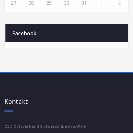
27
28
29
30
31
1
2
Facebook
Kontakt
CSU Ortsverband Schwarzenbach a.Wald