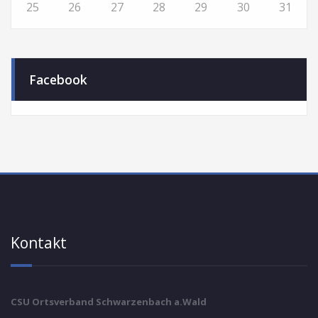
25
26
27
28
29
30
31
Facebook
Kontakt
CSU Ortsverband Schwarzenbach a.Wald