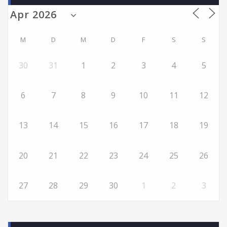
M
D
M
D
F
S
S
30
31
1
2
3
4
5
6
7
8
9
10
11
12
13
14
15
16
17
18
19
20
21
22
23
24
25
26
27
28
29
30
1
2
3