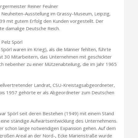
ürgermeister Reiner Feulner
 Neuheiten-Ausstellung im Grassy-Museum, Leipzig,
39 mit gutem Erfolg den Kunden vorgestellt. Der
te damalige Deutsche Reich.
 Pelz Spörl
pörl waren im Krieg), als die Männer fehlten, führte
ut 30 Mitarbeitern, das Unternehmen mit geschickter
ch nebenher zu einer Mützenabteilung, die im Jahr 1965
 stellvertretender Landrat, CSU-Kreistagsabgeordneter,
 bis 1957 gehörte er als Abgeordneter zum Deutschen
 war Spörl seit deren Bestehen (1949) mit einem Stand
te eine ständige Aufwärtsentwicklung des Unternehmens.
der schon lange notwendigen Expansion gehen. Auf dem
roßen Areal an der Nord-, Ecke Marienstraße wurde