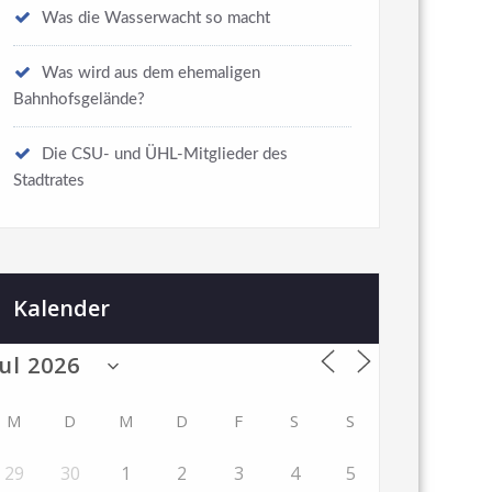
Was die Wasserwacht so macht
Was wird aus dem ehemaligen
Bahnhofsgelände?
Die CSU- und ÜHL-Mitglieder des
Stadtrates
Kalender
M
D
M
D
F
S
S
29
30
1
2
3
4
5