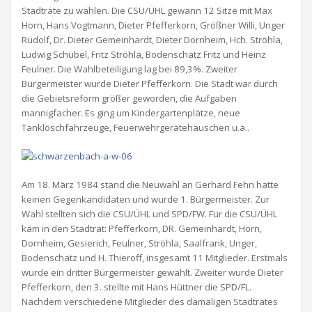
Stadträte zu wählen. Die CSU/ÜHL gewann 12 Sitze mit Max
Horn, Hans Vogtmann, Dieter Pfefferkorn, Größner Willi, Unger
Rudolf, Dr. Dieter Gemeinhardt, Dieter Dornheim, Hch. Ströhla,
Ludwig Schübel, Fritz Ströhla, Bodenschatz Fritz und Heinz
Feulner. Die Wahlbeteiligung lag bei 89,3%. Zweiter
Bürgermeister wurde Dieter Pfefferkorn. Die Stadt war durch
die Gebietsreform größer geworden, die Aufgaben
mannigfacher. Es ging um Kindergartenplätze, neue
Tanklöschfahrzeuge, Feuerwehrgerätehäuschen u.ä..
Am 18. März 1984 stand die Neuwahl an Gerhard Fehn hatte
keinen Gegenkandidaten und wurde 1. Bürgermeister. Zur
Wahl stellten sich die CSU/ÜHL und SPD/FW. Für die CSU/ÜHL
kam in den Stadtrat: Pfefferkorn, DR. Gemeinhardt, Horn,
Dornheim, Gesierich, Feulner, Ströhla, Saalfrank, Unger,
Bodenschatz und H. Thieroff, insgesamt 11 Mitglieder. Erstmals
wurde ein dritter Bürgermeister gewählt. Zweiter wurde Dieter
Pfefferkorn, den 3. stellte mit Hans Hüttner die SPD/FL.
Nachdem verschiedene Mitglieder des damaligen Stadtrates