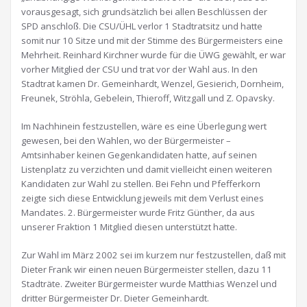
vorausgesagt, sich grundsätzlich bei allen Beschlüssen der
SPD anschloß. Die CSU/ÜHL verlor 1 Stadtratsitz und hatte
somit nur 10 Sitze und mit der Stimme des Bürgermeisters eine
Mehrheit. Reinhard Kirchner wurde für die ÜWG gewählt, er war
vorher Mitglied der CSU und trat vor der Wahl aus. In den
Stadtrat kamen Dr. Gemeinhardt, Wenzel, Gesierich, Dornheim,
Freunek, Ströhla, Gebelein, Thieroff, Witzgall und Z. Opavsky.
Im Nachhinein festzustellen, wäre es eine Überlegung wert
gewesen, bei den Wahlen, wo der Bürgermeister –
Amtsinhaber keinen Gegenkandidaten hatte, auf seinen
Listenplatz zu verzichten und damit vielleicht einen weiteren
Kandidaten zur Wahl zu stellen. Bei Fehn und Pfefferkorn
zeigte sich diese Entwicklung jeweils mit dem Verlust eines
Mandates. 2. Bürgermeister wurde Fritz Günther, da aus
unserer Fraktion 1 Mitglied diesen unterstützt hatte.
Zur Wahl im März 2002 sei im kurzem nur festzustellen, daß mit
Dieter Frank wir einen neuen Bürgermeister stellen, dazu 11
Stadträte. Zweiter Bürgermeister wurde Matthias Wenzel und
dritter Bürgermeister Dr. Dieter Gemeinhardt.