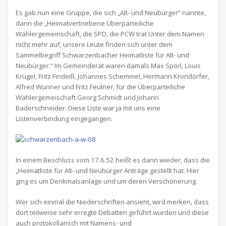
Es gab nun eine Gruppe, die sich „Alt- und Neubürger“ nannte,
dann die „Heimatvertriebene Überparteiliche
Wählergemeinschaft, die SPD, die PCW trat Unter dem Namen
nicht mehr auf, unsere Leute finden sich unter dem
Sammelbegriff Schwarzenbacher Heimatliste für Alt- und
Neubürger.“ Im Gemeinderat waren damals Max Spörl, Louis
Krügel, Fritz Findeiß, Johannes Schemmel, Hermann Krondörfer,
Alfred Wunner und Fritz Feulner, für die Überparteiliche
Wählergemeischaft Georg Schmidt und Johann
Baderschneider. Diese Liste war ja mit uns eine
Listenverbindung eingegangen.
In einem Beschluss vom 17.6.52 heißt es dann wieder, dass die
„Heimatliste für Alt- und Neubürger Anträge gestellt hat. Hier
ging es um Denkmalsanlage und um deren Verschönerung.
Wer sich einmal die Niederschriften ansieht, wird merken, dass
dort teilweise sehr erregte Debatten geführt wurden und diese
auch protokollarisch mit Namens- und