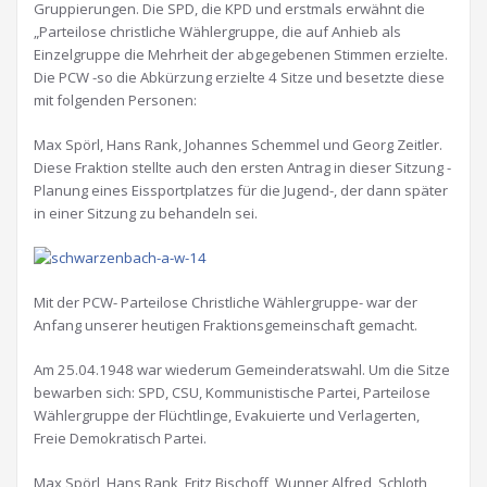
Gruppierungen. Die SPD, die KPD und erstmals erwähnt die
„Parteilose christliche Wählergruppe, die auf Anhieb als
Einzelgruppe die Mehrheit der abgegebenen Stimmen erzielte.
Die PCW -so die Abkürzung erzielte 4 Sitze und besetzte diese
mit folgenden Personen:
Max Spörl, Hans Rank, Johannes Schemmel und Georg Zeitler.
Diese Fraktion stellte auch den ersten Antrag in dieser Sitzung -
Planung eines Eissportplatzes für die Jugend-, der dann später
in einer Sitzung zu behandeln sei.
Mit der PCW- Parteilose Christliche Wählergruppe- war der
Anfang unserer heutigen Fraktionsgemeinschaft gemacht.
Am 25.04.1948 war wiederum Gemeinderatswahl. Um die Sitze
bewarben sich: SPD, CSU, Kommunistische Partei, Parteilose
Wählergruppe der Flüchtlinge, Evakuierte und Verlagerten,
Freie Demokratisch Partei.
Max Spörl, Hans Rank, Fritz Bischoff, Wunner Alfred, Schloth