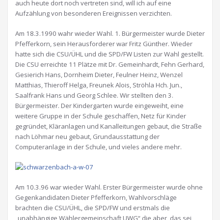
auch heute dort noch vertreten sind, will ich auf eine
Aufzählung von besonderen Ereignissen verzichten.
Am 18.3.1990 wahr wieder Wahl. 1. Bürgermeister wurde Dieter
Pfefferkorn, sein Herausforderer war Fritz Günther. Wieder
hatte sich die CSU/ÜHL und die SPD/FW Listen zur Wahl gestellt.
Die CSU erreichte 11 Plätze mit Dr. Gemeinhardt, Fehn Gerhard,
Gesierich Hans, Dornheim Dieter, Feulner Heinz, Wenzel
Matthias, Thieroff Helga, Freunek Alois, Ströhla Hch. Jun.,
Saalfrank Hans und Georg Schlee. Wir stellten den 3.
Bürgermeister. Der Kindergarten wurde eingeweiht, eine
weitere Gruppe in der Schule geschaffen, Netz für Kinder
gegründet, Kläranlagen und Kanalleitungen gebaut, die Straße
nach Löhmar neu gebaut, Grundausstattung der
Computeranlage in der Schule, und vieles andere mehr.
Am 10.3.96 war wieder Wahl. Erster Bürgermeister wurde ohne
Gegenkandidaten Dieter Pfefferkorn, Wahlvorschläge
brachten die CSU/ÜHL, die SPD/FW und erstmals die
„unabhängige Wählergemeinschaft UWG“ die aber, das sei