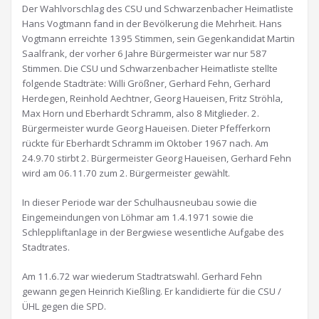
Der Wahlvorschlag des CSU und Schwarzenbacher Heimatliste
Hans Vogtmann fand in der Bevölkerung die Mehrheit. Hans
Vogtmann erreichte 1395 Stimmen, sein Gegenkandidat Martin
Saalfrank, der vorher 6 Jahre Bürgermeister war nur 587
Stimmen. Die CSU und Schwarzenbacher Heimatliste stellte
folgende Stadträte: Willi Größner, Gerhard Fehn, Gerhard
Herdegen, Reinhold Aechtner, Georg Haueisen, Fritz Ströhla,
Max Horn und Eberhardt Schramm, also 8 Mitglieder. 2.
Bürgermeister wurde Georg Haueisen. Dieter Pfefferkorn
rückte für Eberhardt Schramm im Oktober 1967 nach. Am
24.9.70 stirbt 2. Bürgermeister Georg Haueisen, Gerhard Fehn
wird am 06.11.70 zum 2. Bürgermeister gewählt.
In dieser Periode war der Schulhausneubau sowie die
Eingemeindungen von Löhmar am 1.4.1971 sowie die
Schleppliftanlage in der Bergwiese wesentliche Aufgabe des
Stadtrates.
Am 11.6.72 war wiederum Stadtratswahl. Gerhard Fehn
gewann gegen Heinrich Kießling. Er kandidierte für die CSU /
ÜHL gegen die SPD.