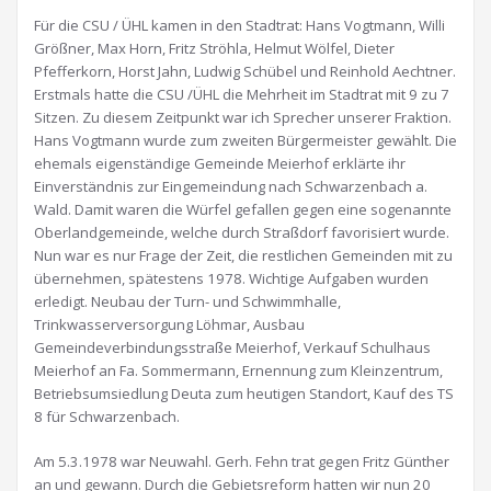
Für die CSU / ÜHL kamen in den Stadtrat: Hans Vogtmann, Willi
Größner, Max Horn, Fritz Ströhla, Helmut Wölfel, Dieter
Pfefferkorn, Horst Jahn, Ludwig Schübel und Reinhold Aechtner.
Erstmals hatte die CSU /ÜHL die Mehrheit im Stadtrat mit 9 zu 7
Sitzen. Zu diesem Zeitpunkt war ich Sprecher unserer Fraktion.
Hans Vogtmann wurde zum zweiten Bürgermeister gewählt. Die
ehemals eigenständige Gemeinde Meierhof erklärte ihr
Einverständnis zur Eingemeindung nach Schwarzenbach a.
Wald. Damit waren die Würfel gefallen gegen eine sogenannte
Oberlandgemeinde, welche durch Straßdorf favorisiert wurde.
Nun war es nur Frage der Zeit, die restlichen Gemeinden mit zu
übernehmen, spätestens 1978. Wichtige Aufgaben wurden
erledigt. Neubau der Turn- und Schwimmhalle,
Trinkwasserversorgung Löhmar, Ausbau
Gemeindeverbindungsstraße Meierhof, Verkauf Schulhaus
Meierhof an Fa. Sommermann, Ernennung zum Kleinzentrum,
Betriebsumsiedlung Deuta zum heutigen Standort, Kauf des TS
8 für Schwarzenbach.
Am 5.3.1978 war Neuwahl. Gerh. Fehn trat gegen Fritz Günther
an und gewann. Durch die Gebietsreform hatten wir nun 20