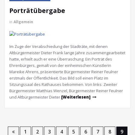
Porträtübergabe
in
Allgemein
Im Zuge der Verabschiedung der Stadträte, mit denen
Altbürgermeister Dieter Frank lange Jahre zusammengearbeitet
hatte, erhielt auch er eine Überraschung. Ein Porträt des
Ehrenbürgers, gemalt von der einheimischen Künstlerin
Mareike Ahrens, präsentierte Bürgermeister Reiner Feulner
erstmals der Öffentlichkeit. Das Bild soll einen Platz im
Sitzungssaal des Rathauses bekommen. Von links: Zweiter
Bürgermeister Matthias Wenzel, Bürgermeister Reiner Feulner
und Altbürgermeister Dieter
[Weiterlesen]
1
2
3
4
5
6
7
8
9