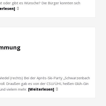
t oder gibt es Wünsche? Die Bürger konnten sich
erlesen]
timmung
Wiedel (rechts) Bei der Aprés-Ski-Party „Schwarzenbach
e“ voll. Draußen gab es von der CSU/ÜHL heißen Glüh-Gin
 und vielem mehr.
[Weiterlesen]