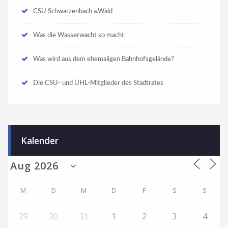
CSU Schwarzenbach a.Wald
Was die Wasserwacht so macht
Was wird aus dem ehemaligen Bahnhofsgelände?
Die CSU- und ÜHL-Mitglieder des Stadtrates
Kalender
M
D
M
D
F
S
S
29
30
31
1
2
3
4