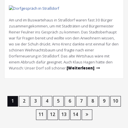
Am und im Buswartehaus in Straßdorf waren fast 30 Bürger
zusammengekommen, um mit Stadträten und Bürgermeister
Reiner Feulner ins Gespräch zu kommen. Das Stadtoberhaupt
war für Fragen bereit und wollte von den Anwohnern wissen,
wo sie der Schuh drückt. Arno Krenz dankte erst einmal für den
schönen Weihnachtsbaum und fragte nach einer
Dorferneuerung in Straßdorf. Das alte Wirtshaus wäre mit
einem Abbruch dafür geeignet. Auch Klaus Hagen hätte den
Wunsch: Unser Dorf soll schöner
[Weiterlesen]
1
2
3
4
5
6
7
8
9
10
11
12
13
14