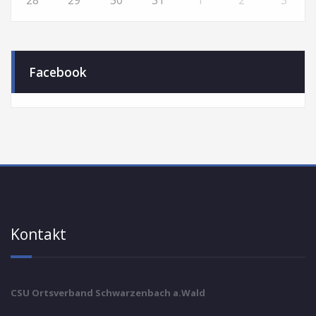
28
29
30
31
1
2
3
Facebook
Kontakt
CSU Ortsverband Schwarzenbach a.Wald