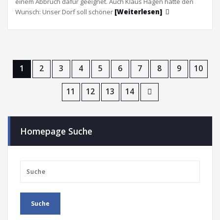
einem Abbruch dafür geeignet. Auch Klaus Hagen hätte den
Wunsch: Unser Dorf soll schöner
[Weiterlesen]
1
2
3
4
5
6
7
8
9
10
11
12
13
14
Homepage Suche