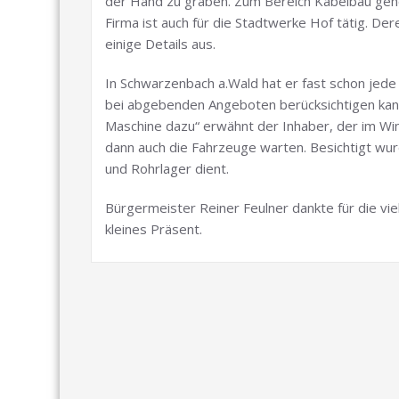
der Hand zu graben. Zum Bereich Kabelbau gehö
Firma ist auch für die Stadtwerke Hof tätig. Der
einige Details aus.
In Schwarzenbach a.Wald hat er fast schon jede 
bei abgebenden Angeboten berücksichtigen kann.
Maschine dazu“ erwähnt der Inhaber, der im Win
dann auch die Fahrzeuge warten. Besichtigt wurde
und Rohrlager dient.
Bürgermeister Reiner Feulner dankte für die vi
kleines Präsent.