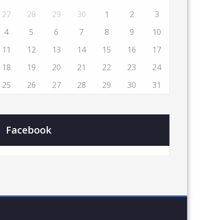
27
28
29
30
1
2
3
4
5
6
7
8
9
10
11
12
13
14
15
16
17
18
19
20
21
22
23
24
25
26
27
28
29
30
31
Facebook