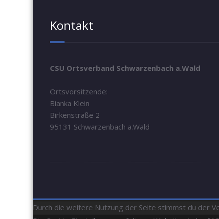
Kontakt
CSU Ortsverband Schwarzenbach a.Wald
Ortsvorsitzende:
Bianka Klein
Birkenstraße 2
95131 Schwarzenbach a.Wald
Durch die weitere Nutzung der Seite stimmst du der 