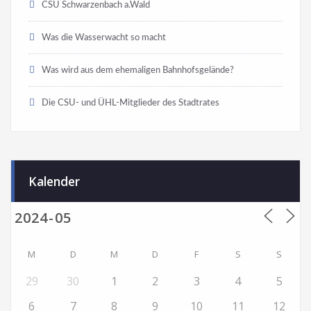
CSU Schwarzenbach a.Wald
Was die Wasserwacht so macht
Was wird aus dem ehemaligen Bahnhofsgelände?
Die CSU- und ÜHL-Mitglieder des Stadtrates
Kalender
M
D
M
D
F
S
S
29
30
1
2
3
4
5
6
7
8
9
10
11
12