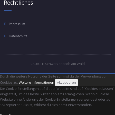
Rechtliches
Impressum
Datenschutz
CSU/ÜHL Schwarzenbach am Wald
Durch die weitere Nutzung der Seite stimmst du der Verwendung von
Cookies zu.
Weitere Informationen
Akzeptieren
Die Cookie-Einstellungen auf dieser Website sind auf "Cookies zulassen"
eingestellt, um das beste Surferlebnis zu ermöglichen. Wenn du diese
Website ohne Änderung der Cookie-Einstellungen verwendest oder auf
"Akzeptieren" klickst, erklärst du sich damit einverstanden.