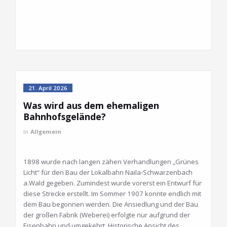
21. April 2026
Was wird aus dem ehemaligen
Bahnhofsgelände?
in
Allgemein
1898 wurde nach langen zähen Verhandlungen „Grünes
Licht“ für den Bau der Lokalbahn Naila-Schwarzenbach
a.Wald gegeben. Zumindest wurde vorerst ein Entwurf für
diese Strecke erstellt. Im Sommer 1907 konnte endlich mit
dem Bau begonnen werden. Die Ansiedlung und der Bau
der großen Fabrik (Weberei) erfolgte nur aufgrund der
Eisenbahn und umgekehrt. Historische Ansicht des