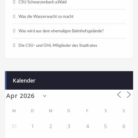
CSU Schwarzenbach a.Wald
Was die Wasserwacht so macht
Was wird aus dem ehemaligen Bahnhofsgelände?
Die CSU- und ÜHL-Mitglieder des Stadtrates
Kalender
M
D
M
D
F
S
S
31
1
2
3
4
5
6