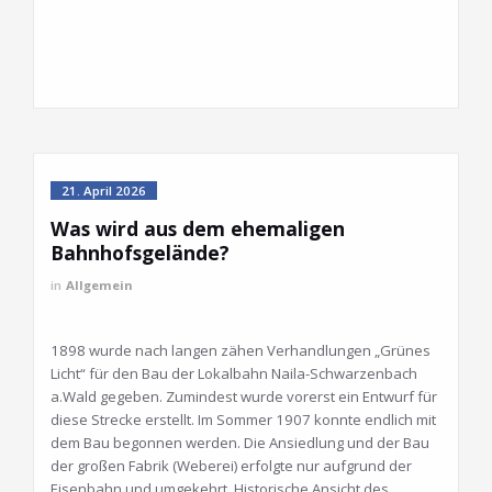
21. April 2026
Was wird aus dem ehemaligen
Bahnhofsgelände?
in
Allgemein
1898 wurde nach langen zähen Verhandlungen „Grünes
Licht“ für den Bau der Lokalbahn Naila-Schwarzenbach
a.Wald gegeben. Zumindest wurde vorerst ein Entwurf für
diese Strecke erstellt. Im Sommer 1907 konnte endlich mit
dem Bau begonnen werden. Die Ansiedlung und der Bau
der großen Fabrik (Weberei) erfolgte nur aufgrund der
Eisenbahn und umgekehrt. Historische Ansicht des