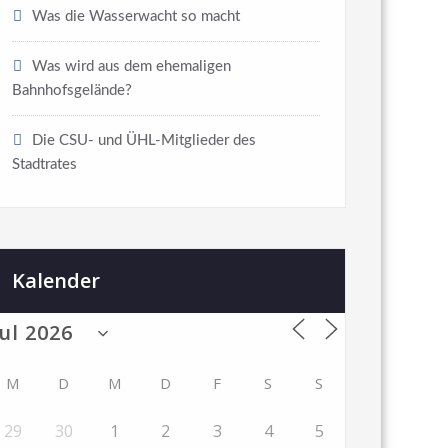
Was die Wasserwacht so macht
Was wird aus dem ehemaligen
Bahnhofsgelände?
Die CSU- und ÜHL-Mitglieder des
Stadtrates
Kalender
M
D
M
D
F
S
S
29
30
1
2
3
4
5