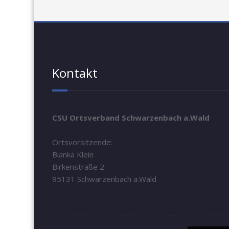
Kontakt
CSU Ortsverband Schwarzenbach a.Wald
Ortsvorsitzende:
Bianka Klein
Birkenstraße 2
95131 Schwarzenbach a.Wald