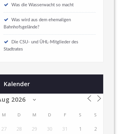
Was die Wasserwacht so macht
Was wird aus dem ehemaligen
Bahnhofsgelände?
Die CSU- und ÜHL-Mitglieder des
Stadtrates
Kalender
M
D
M
D
F
S
S
27
28
29
30
31
1
2