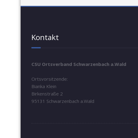
Kontakt
CSU Ortsverband Schwarzenbach a.Wald
Ortsvorsitzende:
Bianka Klein
Birkenstraße 2
95131 Schwarzenbach a.Wald