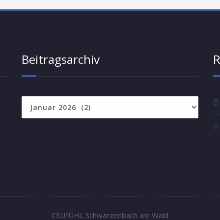
Beitragsarchiv
R
Beitragsarchiv
CSU/ÜHL Schwarzenbach am Wald