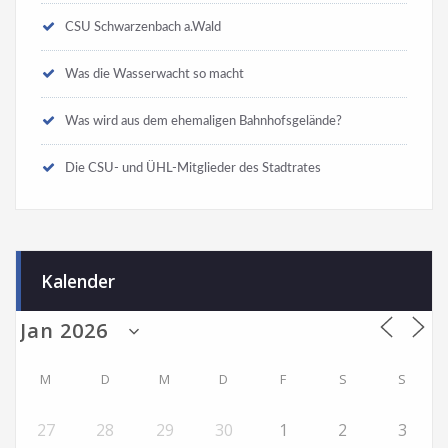
CSU Schwarzenbach a.Wald
Was die Wasserwacht so macht
Was wird aus dem ehemaligen Bahnhofsgelände?
Die CSU- und ÜHL-Mitglieder des Stadtrates
Kalender
M
D
M
D
F
S
S
27
28
29
30
1
2
3