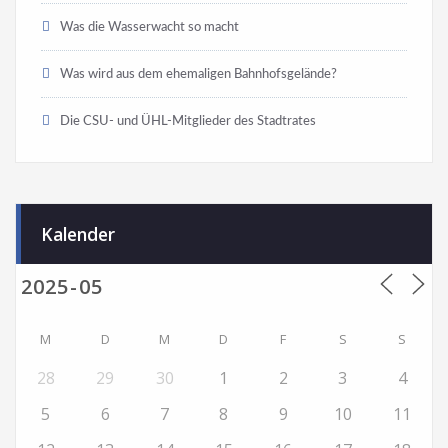
Was die Wasserwacht so macht
Was wird aus dem ehemaligen Bahnhofsgelände?
Die CSU- und ÜHL-Mitglieder des Stadtrates
Kalender
M
D
M
D
F
S
S
28
29
30
1
2
3
4
5
6
7
8
9
10
11