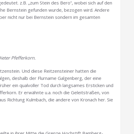
edeutet. z.B. „zum Stein des Bero“, wobei sich auf den
nahe Bernstein gefunden wurde, bezogen wird. Andere
ber nicht nur bei Bernstein sondern im gesamten
eter Pfefferkorn.
tzenstein. Und diese Reitzensteiner hatten die
Galgen, deshalb der Flurname Galgenberg, der eine
rüher ein qualvoller Tod durch langsames Ersticken und
fferkorn. Er erwähnte u.a. noch die Geleitstraßen, von
aus Richtung Kulmbach, die andere von Kronach her. Sie
eilte in ihrer Mitte die Grenze Hochstift Bamberg-