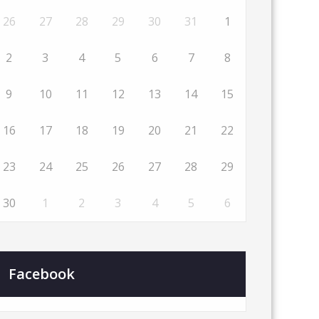
26
27
28
29
30
31
1
2
3
4
5
6
7
8
9
10
11
12
13
14
15
16
17
18
19
20
21
22
23
24
25
26
27
28
29
30
1
2
3
4
5
6
Facebook