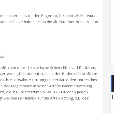
chshalber an. Auch der Fingerhut, bekannt als Blutwurz,
Diese Pflanze haben schon die alten Römer benutzt. Von
.
men.
ötchen oder die sibirische Schwertlilie sind Raritäten,
agerrasen. „Das bedeutet, dass der Boden nährstoffarm
nbrachte“ erwähnte Brütting und erklärte den Unterschied
wie der Magerrasen in seiner Artenzusammensetzung
, die ins Erdaltertum vor ca. 375 Millionen Jahren
 werden im Hinblick auf die Artenrettung, z.B. des