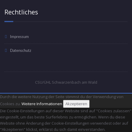
Rechtliches
Impressum
Datenschutz
CSU/ÜHL Schwarzenbach am Wald
Durch die weitere Nutzung der Seite stimmst du der Verwendung von
Cookies zu.
Weitere Informationen
Akzeptieren
Die Cookie-Einstellungen auf dieser Website sind auf "Cookies zulassen"
eingestellt, um das beste Surferlebnis zu ermöglichen. Wenn du diese
Website ohne Änderung der Cookie-Einstellungen verwendest oder auf
"Akzeptieren" klickst, erklärst du sich damit einverstanden.