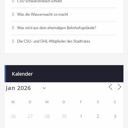
CSU Schwarzenbach a.Wald
Was die Wasserwacht so macht
Was wird aus dem ehemaligen Bahnhofsgelände?
Die CSU- und ÜHL-Mitglieder des Stadtrates
Kalender
M
D
M
D
F
S
S
26
27
28
29
1
2
3