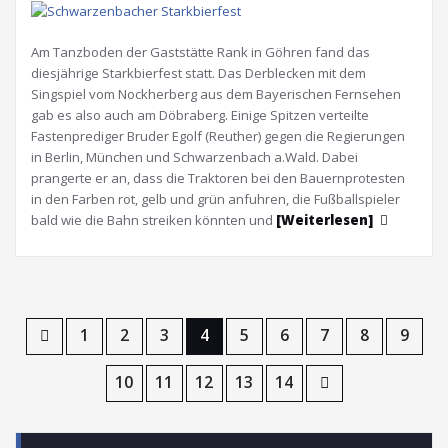
Am Tanzboden der Gaststätte Rank in Göhren fand das
diesjährige Starkbierfest statt. Das Derblecken mit dem
Singspiel vom Nockherberg aus dem Bayerischen Fernsehen
gab es also auch am Döbraberg. Einige Spitzen verteilte
Fastenprediger Bruder Egolf (Reuther) gegen die Regierungen
in Berlin, München und Schwarzenbach a.Wald. Dabei
prangerte er an, dass die Traktoren bei den Bauernprotesten
in den Farben rot, gelb und grün anfuhren, die Fußballspieler
bald wie die Bahn streiken könnten und
[Weiterlesen]
1
2
3
4
5
6
7
8
9
10
11
12
13
14